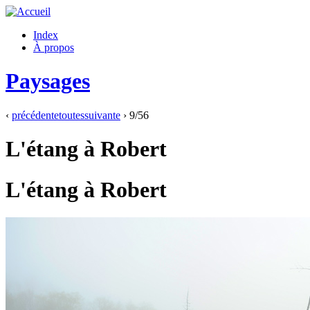
Index
À propos
Paysages
‹
précédente
toutes
suivante
›
9/56
L'étang à Robert
L'étang à Robert