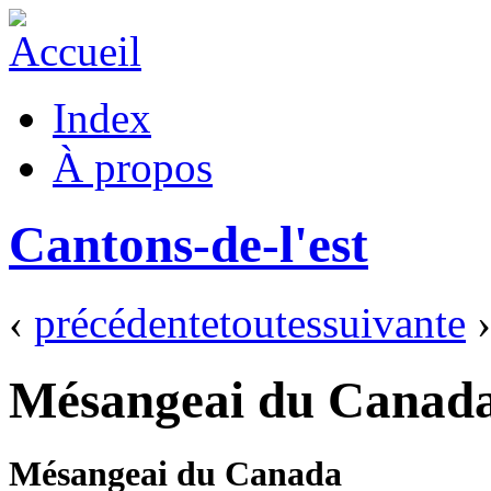
Index
À propos
Cantons-de-l'est
‹
précédente
toutes
suivante
›
Mésangeai du Canad
Mésangeai du Canada