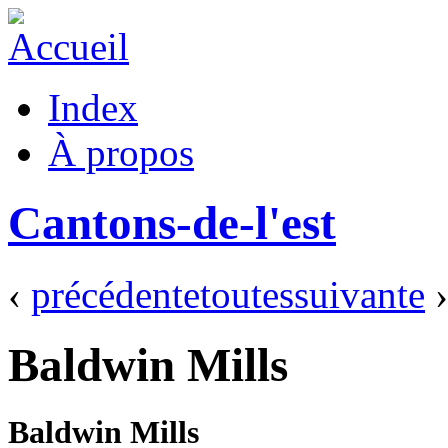
Index
À propos
Cantons-de-l'est
‹
précédente
toutes
suivante
›
Baldwin Mills
Baldwin Mills