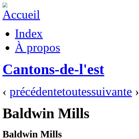
Index
À propos
Cantons-de-l'est
‹
précédente
toutes
suivante
›
Baldwin Mills
Baldwin Mills